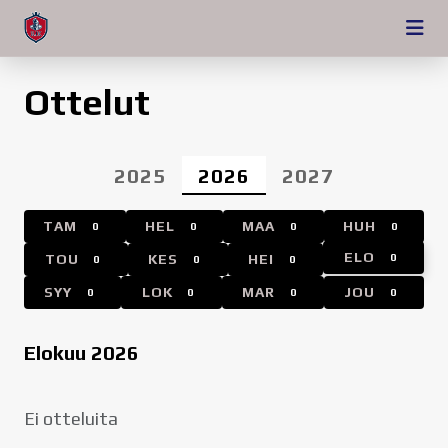
Ottelut
2025
2026
2027
TAM
HEL
MAA
HUH
0
0
0
0
ELO
TOU
KES
HEI
0
0
0
0
SYY
LOK
MAR
JOU
0
0
0
0
Elokuu 2026
Ei otteluita