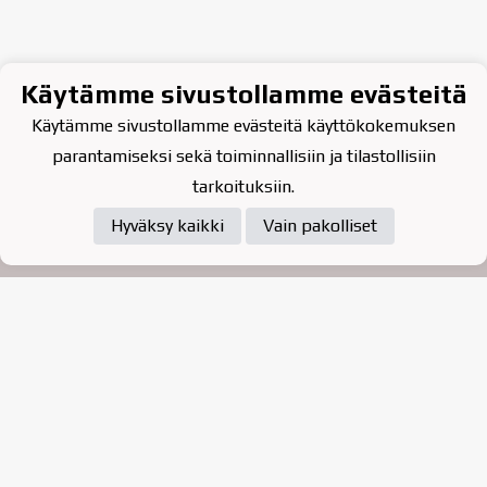
Käytämme sivustollamme evästeitä
Käytämme sivustollamme evästeitä käyttökokemuksen
parantamiseksi sekä toiminnallisiin ja tilastollisiin
tarkoituksiin.
Hyväksy kaikki
Vain pakolliset
Tietosuojaseloste
Raahen Jääkiekkoklubi ry. on
vuonna 2010 perustettu
kasvattajaseura