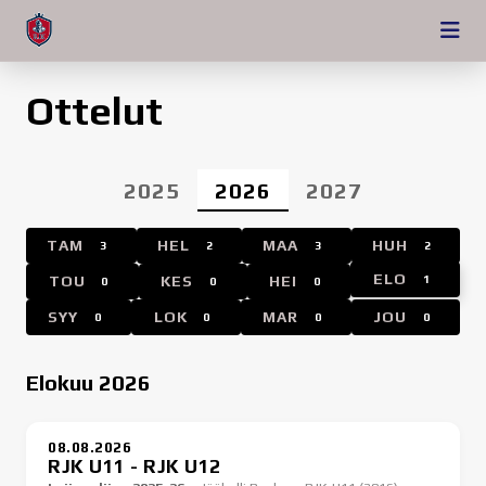
Ottelut
2025
2026
2027
TAM
HEL
MAA
HUH
3
2
3
2
ELO
TOU
KES
HEI
1
0
0
0
SYY
LOK
MAR
JOU
0
0
0
0
Elokuu 2026
08.08.2026
RJK U11 - RJK U12