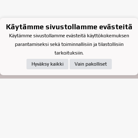
Käytämme sivustollamme evästeitä
Käytämme sivustollamme evästeitä käyttökokemuksen
parantamiseksi sekä toiminnallisiin ja tilastollisiin
tarkoituksiin.
Hyväksy kaikki
Vain pakolliset
Tietosuojaseloste
Raahen Jääkiekkoklubi ry. on
vuonna 2010 perustettu
kasvattajaseura