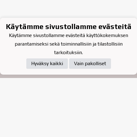
Käytämme sivustollamme evästeitä
Käytämme sivustollamme evästeitä käyttökokemuksen
parantamiseksi sekä toiminnallisiin ja tilastollisiin
tarkoituksiin.
Hyväksy kaikki
Vain pakolliset
Tietosuojaseloste
Raahen Jääkiekkoklubi ry. on
vuonna 2010 perustettu
kasvattajaseura