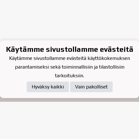
Käytämme sivustollamme evästeitä
Käytämme sivustollamme evästeitä käyttökokemuksen
parantamiseksi sekä toiminnallisiin ja tilastollisiin
tarkoituksiin.
Hyväksy kaikki
Vain pakolliset
Tietosuojaseloste
Raahen Jääkiekkoklubi ry. on
vuonna 2010 perustettu
kasvattajaseura