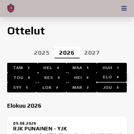
Ottelut
2025
2026
2027
TAM
HEL
MAA
HUH
3
4
5
1
ELO
TOU
KES
HEI
4
0
0
0
SYY
LOK
MAR
JOU
5
4
2
0
Elokuu 2026
09.08.2026
RJK PUNAINEN - YJK