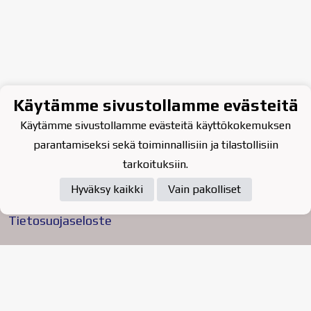
Käytämme sivustollamme evästeitä
Käytämme sivustollamme evästeitä käyttökokemuksen
parantamiseksi sekä toiminnallisiin ja tilastollisiin
tarkoituksiin.
Hyväksy kaikki
Vain pakolliset
Tietosuojaseloste
Raahen Jääkiekkoklubi ry. on
vuonna 2010 perustettu
kasvattajaseura