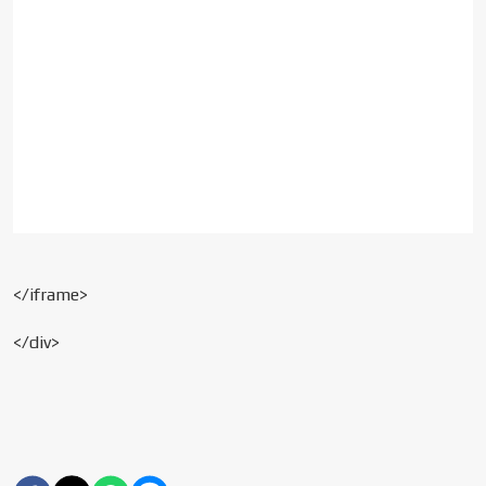
</iframe>
</div>