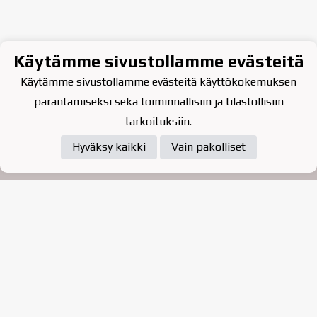
Käytämme sivustollamme evästeitä
Käytämme sivustollamme evästeitä käyttökokemuksen
parantamiseksi sekä toiminnallisiin ja tilastollisiin
tarkoituksiin.
Hyväksy kaikki
Vain pakolliset
Tietosuojaseloste
Raahen Jääkiekkoklubi ry. on
vuonna 2010 perustettu
kasvattajaseura