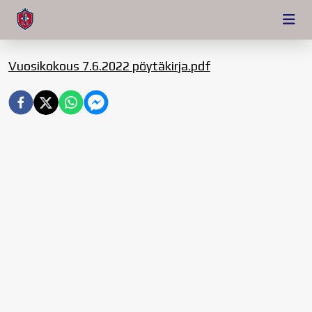
Vuosikokous 7.6.2022 pöytäkirja.pdf