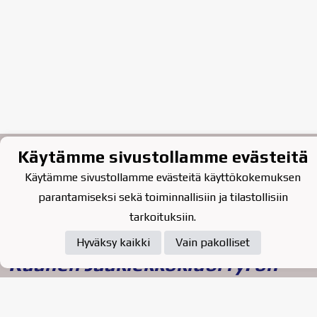
Käytämme sivustollamme evästeitä
Käytämme sivustollamme evästeitä käyttökokemuksen
parantamiseksi sekä toiminnallisiin ja tilastollisiin
tarkoituksiin.
Tietosuojaseloste
Hyväksy kaikki
Vain pakolliset
Raahen Jääkiekkoklubi ry. on
vuonna 2010 perustettu
kasvattajaseura