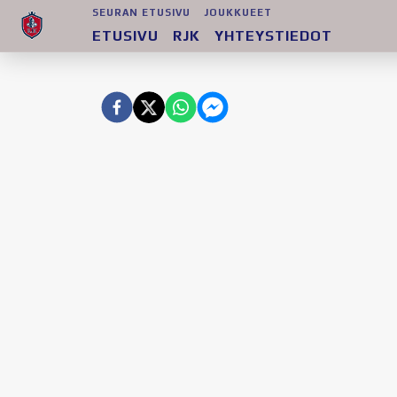
SEURAN ETUSIVU
JOUKKUEET
ETUSIVU
RJK
YHTEYSTIEDOT