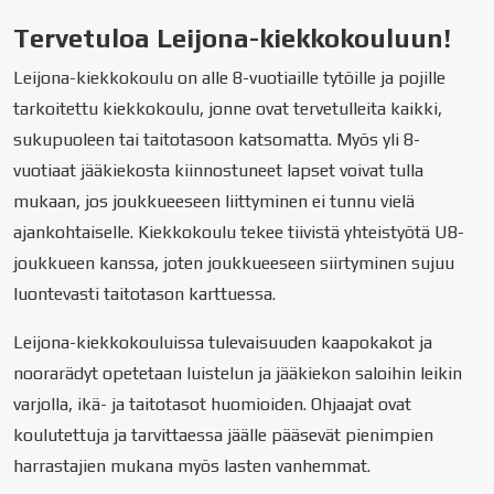
Tervetuloa Leijona-kiekkokouluun!
Leijona-kiekkokoulu on alle 8-vuotiaille tytöille ja pojille
tarkoitettu kiekkokoulu, jonne ovat tervetulleita kaikki,
sukupuoleen tai taitotasoon katsomatta. Myös yli 8-
vuotiaat jääkiekosta kiinnostuneet lapset voivat tulla
mukaan, jos joukkueeseen liittyminen ei tunnu vielä
ajankohtaiselle. Kiekkokoulu tekee tiivistä yhteistyötä U8-
joukkueen kanssa, joten joukkueeseen siirtyminen sujuu
luontevasti taitotason karttuessa.
Leijona-kiekkokouluissa tulevaisuuden kaapokakot ja
noorarädyt opetetaan luistelun ja jääkiekon saloihin leikin
varjolla, ikä- ja taitotasot huomioiden. Ohjaajat ovat
koulutettuja ja tarvittaessa jäälle pääsevät pienimpien
harrastajien mukana myös lasten vanhemmat.