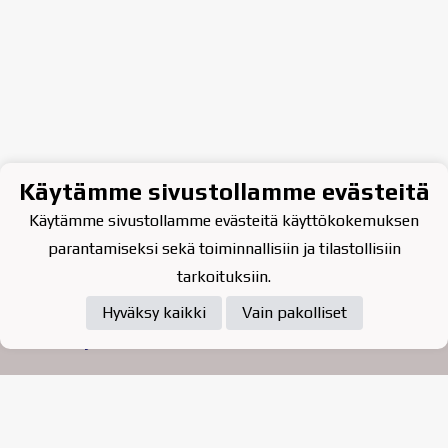
Käytämme sivustollamme evästeitä
Käytämme sivustollamme evästeitä käyttökokemuksen
parantamiseksi sekä toiminnallisiin ja tilastollisiin
tarkoituksiin.
Hyväksy kaikki
Vain pakolliset
Tietosuojaseloste
Raahen Jääkiekkoklubi ry. on
vuonna 2010 perustettu