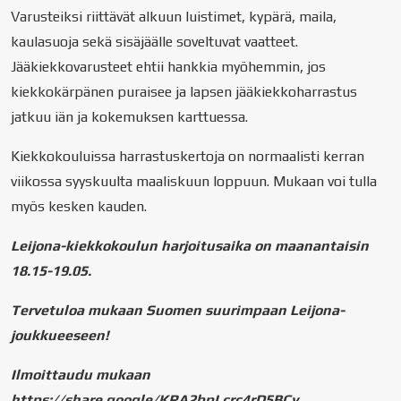
Varusteiksi riittävät alkuun luistimet, kypärä, maila,
kaulasuoja sekä sisäjäälle soveltuvat vaatteet.
Jääkiekkovarusteet ehtii hankkia myöhemmin, jos
kiekkokärpänen puraisee ja lapsen jääkiekkoharrastus
jatkuu iän ja kokemuksen karttuessa.
Kiekkokouluissa harrastuskertoja on normaalisti kerran
viikossa syyskuulta maaliskuun loppuun. Mukaan voi tulla
myös kesken kauden.
Leijona-kiekkokoulun harjoitusaika on maanantaisin
18.15-19.05.
Tervetuloa mukaan Suomen suurimpaan Leijona-
joukkueeseen!
Ilmoittaudu mukaan
https://share.google/KRA2bpLcrc4rD5BCy