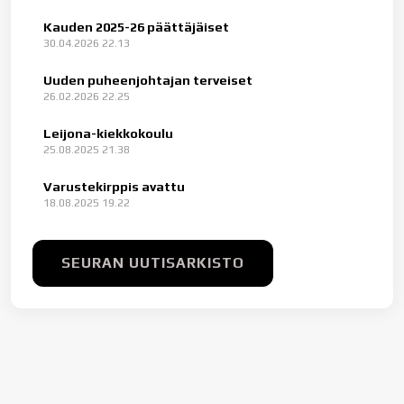
Kauden 2025-26 päättäjäiset
30.04.2026 22.13
Uuden puheenjohtajan terveiset
26.02.2026 22.25
Leijona-kiekkokoulu
25.08.2025 21.38
Varustekirppis avattu
18.08.2025 19.22
SEURAN UUTISARKISTO